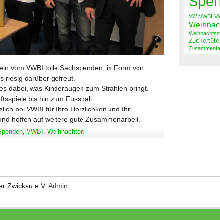
Spe
VW
VWBI
VW
Weihnach
Weihnachtsm
Zuckertüte
Zusammenfa
in vom VWBI tolle Sachspenden, in Form von
s riesig darüber gefreut.
es dabei, was Kinderaugen zum Strahlen bringt.
tsspiele bis hin zum Fussball.
lich bei VWBI für Ihre Herzlichkeit und Ihr
nd hoffen auf weitere gute Zusammenarbeit.
Spenden
,
VWBI
,
Weihnachten
er Zwickau e.V.
Admin