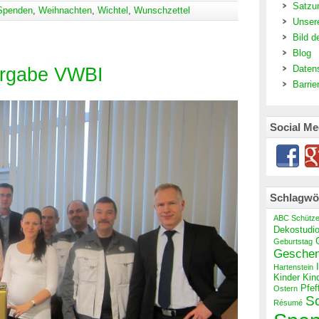
Satzu
Spenden
,
Weihnachten
,
Wichtel
,
Wunschzettel
Unser
Bild d
Blog
rgabe VWBI
Daten
Barrie
Social Me
Schlagwö
ABC Schütz
Dekostudi
Geburtstag
Gesche
Hartenstein
Kinder
Kin
Pfef
Ostern
S
Résumé