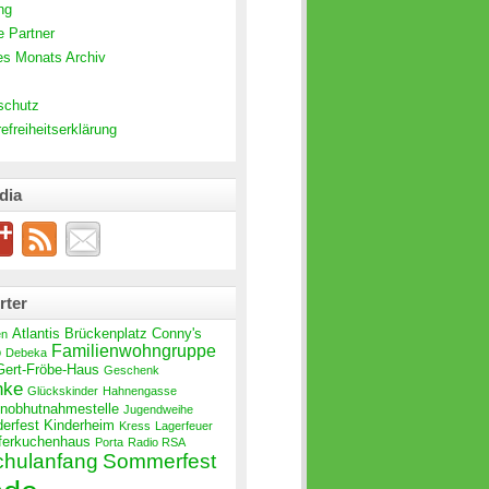
ng
e Partner
es Monats Archiv
schutz
refreiheitserklärung
dia
rter
Atlantis
Brückenplatz
Conny's
en
Familienwohngruppe
o
Debeka
Gert-Fröbe-Haus
Geschenk
nke
Glückskinder
Hahnengasse
Inobhutnahmestelle
Jugendweihe
derfest
Kinderheim
Kress
Lagerfeuer
ferkuchenhaus
Porta
Radio RSA
chulanfang
Sommerfest