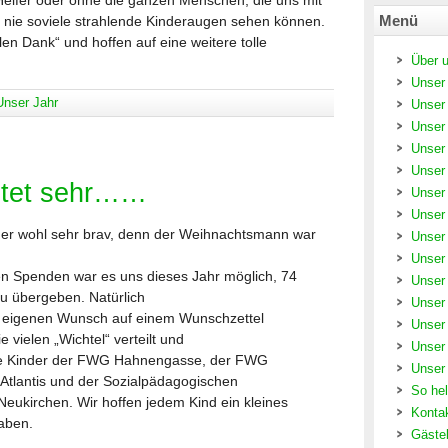
 Helfer oder ohne die ganzen Menschen, die uns mit
Menü
 nie soviele strahlende Kinderaugen sehen können.
n Dank“ und hoffen auf eine weitere tolle
Über 
Unser
Unser Jahr
Unser
Unser
Unser
Unser
htet sehr……
Unser
Unser
der wohl sehr brav, denn der Weihnachtsmann war
Unser
Unser
len Spenden war es uns dieses Jahr möglich, 74
Unser
u übergeben. Natürlich
Unser
z eigenen Wunsch auf einem Wunschzettel
Unser
vielen „Wichtel“ verteilt und
Unser
 die Kinder der FWG Hahnengasse, der FWG
Unser
 Atlantis und der Sozialpädagogischen
So hel
eukirchen. Wir hoffen jedem Kind ein kleines
Konta
aben.
Gäste