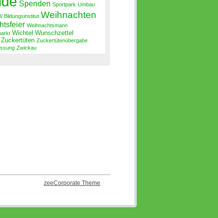
nde
Spenden
Sportpark
Umbau
Weihnachten
 Bildungsinstitut
tsfeier
Weihnachtsmann
Wichtel
Wunschzettel
arkt
Zuckertüten
Zuckertütenübergabe
ssung
Zwickau
zeeCorporate Theme