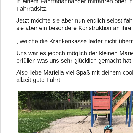
in einem Fahrradanhänger mitfahren oder i
Fahrradsitz.
Jetzt möchte sie aber nun endlich selbst fa
sie aber ein besondere Konstruktion an ihr
There
, welche die Krankenkasse leider nicht über
could
be
Uns war es jedoch möglich der kleinen Mari
a
erfüllen was uns sehr glücklich gemacht hat.
human
competency
Also liebe Mariella viel Spaß mit deinem co
between
allzeit gute Fahrt.
the
professionals.
This
is
one
of
the
most
difficult